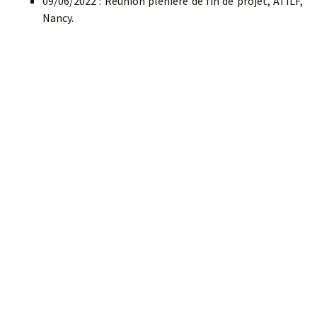
09/06/2022 : Réunion plénière de fin de projet, ATILF,
Nancy.