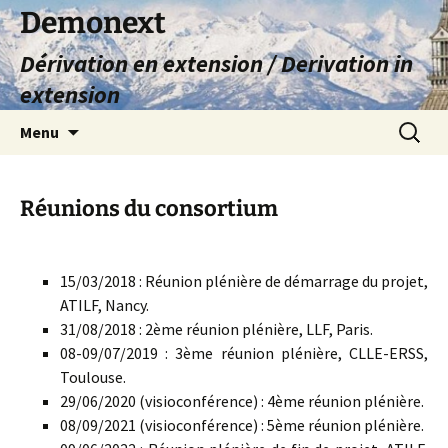
Aller
Demonext
au
Dérivation en extension / Derivation in
contenu
extension
Recherc
Menu
Réunions du consortium
15/03/2018 : Réunion plénière de démarrage du projet,
ATILF, Nancy.
31/08/2018 : 2ème réunion plénière, LLF, Paris.
08-09/07/2019 : 3ème réunion plénière, CLLE-ERSS,
Toulouse.
29/06/2020 (visioconférence) : 4ème réunion plénière.
08/09/2021 (visioconférence) : 5ème réunion plénière.