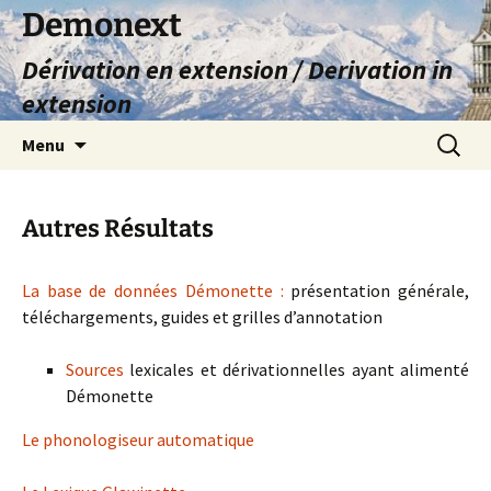
Aller
Demonext
au
Dérivation en extension / Derivation in
contenu
extension
Recherc
Menu
Autres Résultats
La base de données Démonette :
présentation générale,
téléchargements, guides et grilles d’annotation
Sources
lexicales et dérivationnelles ayant alimenté
Démonette
Le phonologiseur automatique